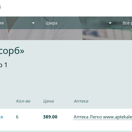
ия
Шира
Все
сорб»
о 1
Кол-во
Цена
Аптека
ля
6
389.00
Аптека Легко www.aptekale