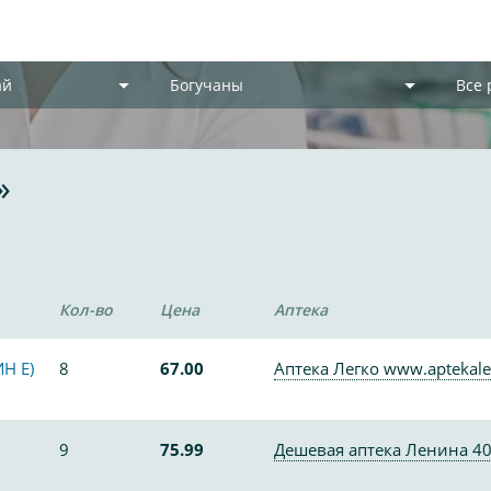
ай
Богучаны
Все
»
Кол-во
Цена
Аптека
Н Е)
8
67.00
Аптека Легко www.aptekale
9
75.99
Дешевая аптека Ленина 4