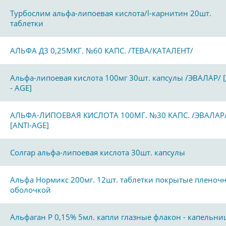
Турбослим альфа-липоевая кислота/l-карнитин 20шт.
таблетки
АЛЬФА Д3 0,25МКГ. №60 КАПС. /ТЕВА/КАТАЛЕНТ/
Альфа-липоевая кислота 100мг 30шт. капсулы /ЭВАЛАР/ [
- AGE]
АЛЬФА-ЛИПОЕВАЯ КИСЛОТА 100МГ. №30 КАПС. /ЭВАЛАР
[ANTI-AGE]
Солгар альфа-липоевая кислота 30шт. капсулы
Альфа Нормикс 200мг. 12шт. таблетки покрытые пленоч
оболочкой
Альфаган Р 0,15% 5мл. капли глазные флакон - капельни