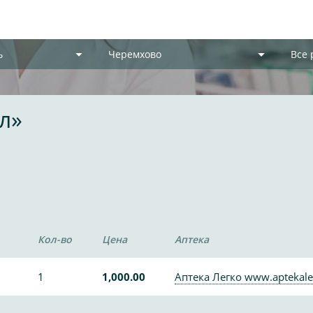
ь
Черемхово
Все
л»
Кол-во
Цена
Аптека
1
1,000.00
Аптека Легко www.aptekale