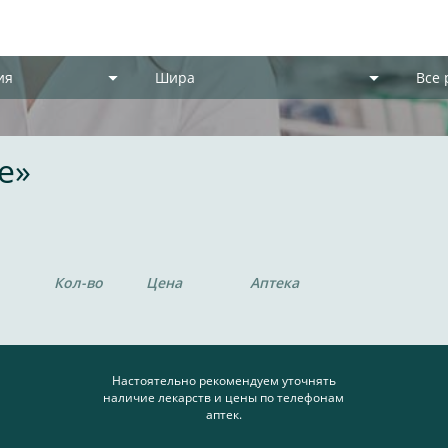
ия
Шира
Все
е»
Кол-во
Цена
Аптека
Настоятельно рекомендуем уточнять
наличие лекарств и цены по телефонам
аптек.