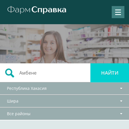
Республика Хакасия
Шира
Все районы