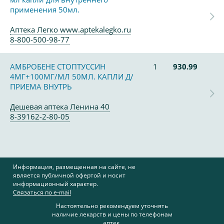
применения 50мл.
Аптека Легко www.aptekalegko.ru
8-800-500-98-77
АМБРОБЕНЕ СТОПТУССИН
1
930.99
4МГ+100МГ/МЛ 50МЛ. КАПЛИ Д/
ПРИЕМА ВНУТРЬ
Дешевая аптека Ленина 40
8-39162-2-80-05
Информация, размещенная на сайте, не
является публичной офертой и носит
информационный характер.
Связаться по e-mail
Настоятельно рекомендуем уточнять
наличие лекарств и цены по телефонам
аптек.