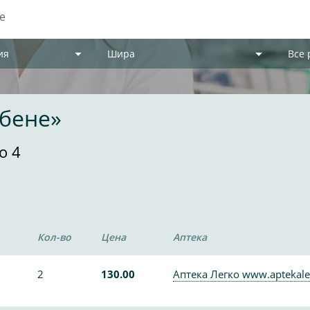
ия
Шира
Все
обене»
о 4
Кол-во
Цена
Аптека
2
130.00
Аптека Легко www.aptekale