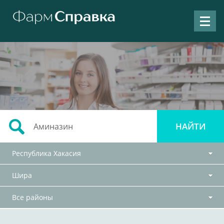
Республика Хакасия
Шира
Все районы