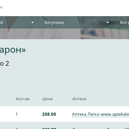
ай
Богучаны
Все
дарон»
о 2
Кол-во
Цена
Аптека
1
208.00
Аптека Легко www.aptekale