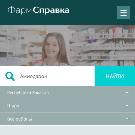
Республика Хакасия
Шира
Все районы