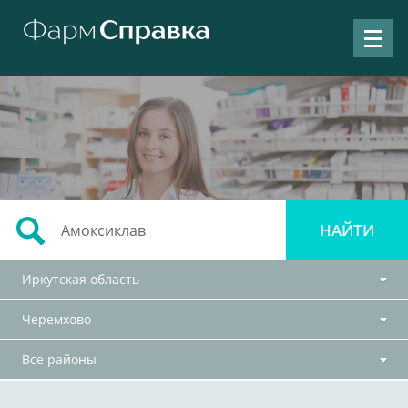
Иркутская область
Черемхово
Все районы