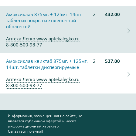
Амоксиклав 875мг. + 125мг. 14шт.
2
432.00
таблетки покрытые пленочной
оболочкой
Аптека Легко www.aptekalegko.ru
8-800-500-98-77
Амоксиклав квиктаб 875мг. + 125мг.
2
537.00
14шт. таблетки диспергируемые
Аптека Легко www.aptekalegko.ru
8-800-500-98-77
Информация, размещенная на сайте, не
является публичной офертой и носит
информационный характер.
Связаться по e-mail