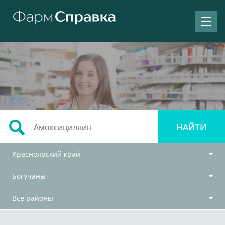
Красноярский край
Богучаны
Все районы