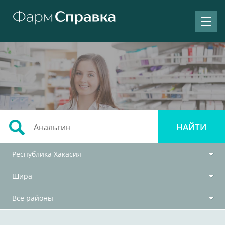
Республика Хакасия
Шира
Все районы