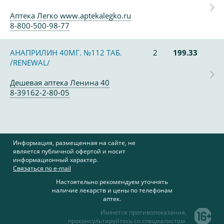
Аптека Легко www.aptekalegko.ru
8-800-500-98-77
АНАПРИЛИН 40МГ. №112 ТАБ.
2
199.33
/RENEWAL/
Дешевая аптека Ленина 40
8-39162-2-80-05
Информация, размещенная на сайте, не
является публичной офертой и носит
информационный характер.
Связаться по e-mail
Настоятельно рекомендуем уточнять
наличие лекарств и цены по телефонам
аптек.
Имеются противопоказания,
проконсультируйтесь со специалистом.