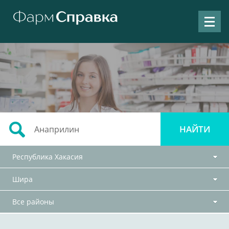
Республика Хакасия
Шира
Все районы