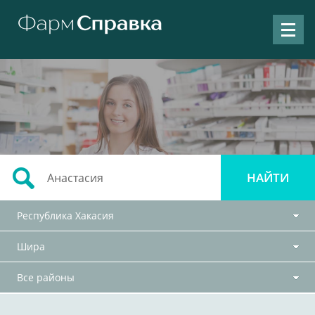
Республика Хакасия
Шира
Все районы