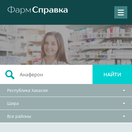
Республика Хакасия
Шира
Все районы