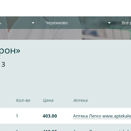
ь
Черемхово
Все
рон»
 3
Кол-во
Цена
Аптека
1
403.00
Аптека Легко www.aptekale