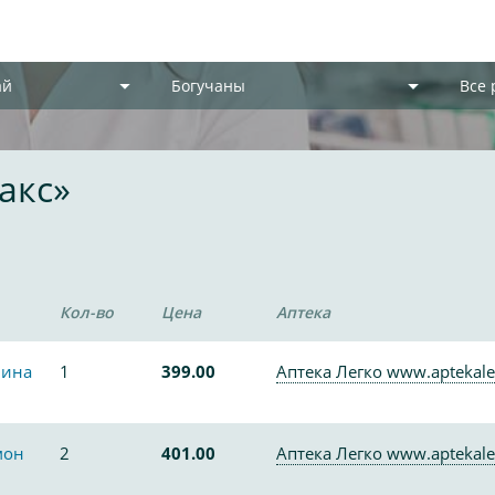
ай
Богучаны
Все
акс»
Кол-во
Цена
Аптека
лина
1
399.00
Аптека Легко www.aptekale
мон
2
401.00
Аптека Легко www.aptekale