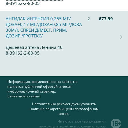
8-39162-2-80-05
АНГИДАК ИНТЕНСИВ 0,255 МГ/
2
677.99
ДОЗА+0,17 МГ/ДОЗА+0,85 МГ/ДОЗА
30МЛ. СПРЕЙ Д/МЕСТ. ПРИМ.
ДОЗИР./ГРОТЕКС/
Дешевая аптека Ленина 40
8-39162-2-80-05
Информация, размещенная на сайте, не
является публичной офертой и носит
информационный характер.
Связаться по e-mail
Настоятельно рекомендуем уточнять
наличие лекарств и цены по телефонам
аптек.
Имеются противопоказания,
проконсультируйтесь со специалистом.