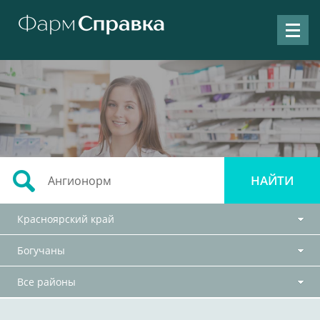
Красноярский край
Богучаны
Все районы