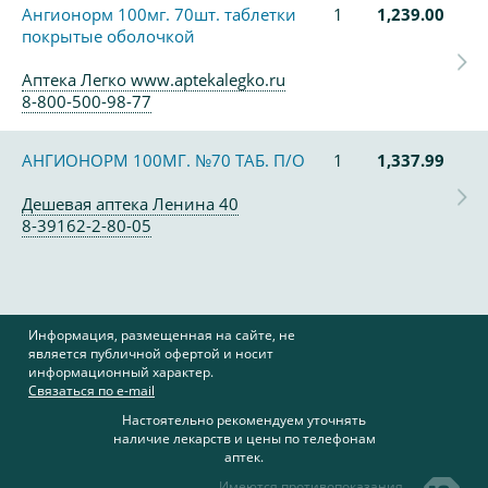
Ангионорм 100мг. 70шт. таблетки
1
1,239.00
покрытые оболочкой
Аптека Легко www.aptekalegko.ru
8-800-500-98-77
АНГИОНОРМ 100МГ. №70 ТАБ. П/О
1
1,337.99
Дешевая аптека Ленина 40
8-39162-2-80-05
Информация, размещенная на сайте, не
является публичной офертой и носит
информационный характер.
Связаться по e-mail
Настоятельно рекомендуем уточнять
наличие лекарств и цены по телефонам
аптек.
Имеются противопоказания,