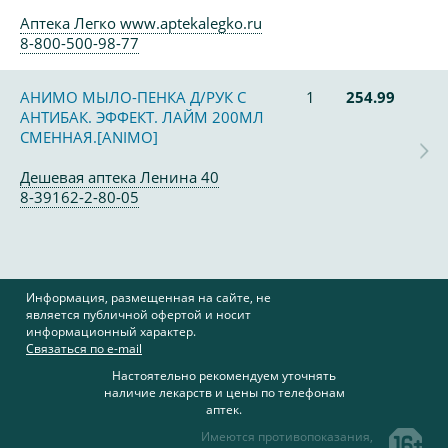
Аптека Легко www.aptekalegko.ru
8-800-500-98-77
АНИМО МЫЛО-ПЕНКА Д/РУК С
1
254.99
АНТИБАК. ЭФФЕКТ. ЛАЙМ 200МЛ
СМЕННАЯ.[ANIMO]
Дешевая аптека Ленина 40
8-39162-2-80-05
Информация, размещенная на сайте, не
является публичной офертой и носит
информационный характер.
Связаться по e-mail
Настоятельно рекомендуем уточнять
наличие лекарств и цены по телефонам
аптек.
Имеются противопоказания,