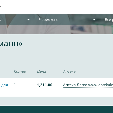
ь
Черемхово
Все
рманн»
Кол-во
Цена
Аптека
 для
1
1,211.00
Аптека Легко www.aptekale