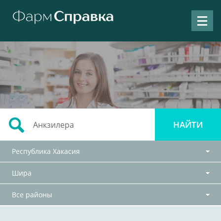
Республика Хакасия
Шира
Все районы