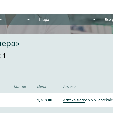
ия
Шира
Все
лера»
 1
Кол-во
Цена
Аптека
1
1,288.00
Аптека Легко www.aptekale