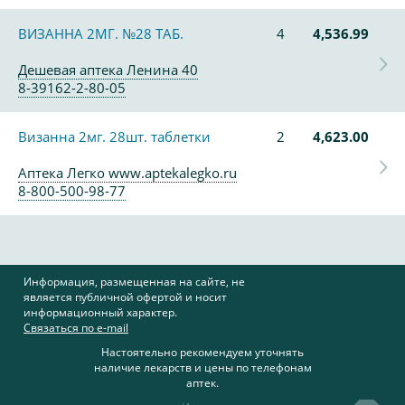
ВИЗАННА 2МГ. №28 ТАБ.
4
4,536.99
Дешевая аптека Ленина 40
8-39162-2-80-05
Визанна 2мг. 28шт. таблетки
2
4,623.00
Аптека Легко www.aptekalegko.ru
8-800-500-98-77
Информация, размещенная на сайте, не
является публичной офертой и носит
информационный характер.
Связаться по e-mail
Настоятельно рекомендуем уточнять
наличие лекарств и цены по телефонам
аптек.