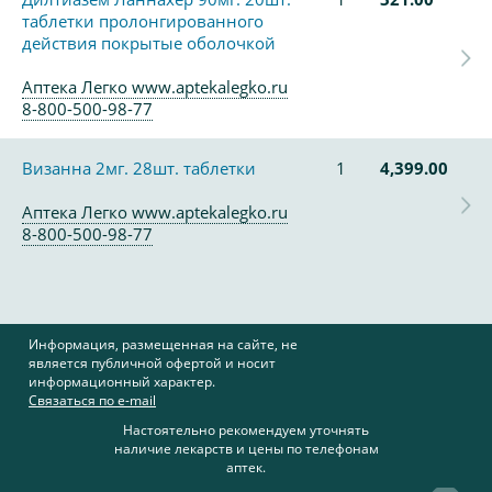
таблетки пролонгированного
действия покрытые оболочкой
Аптека Легко www.aptekalegko.ru
8-800-500-98-77
Визанна 2мг. 28шт. таблетки
1
4,399.00
Аптека Легко www.aptekalegko.ru
8-800-500-98-77
Информация, размещенная на сайте, не
является публичной офертой и носит
информационный характер.
Связаться по e-mail
Настоятельно рекомендуем уточнять
наличие лекарств и цены по телефонам
аптек.