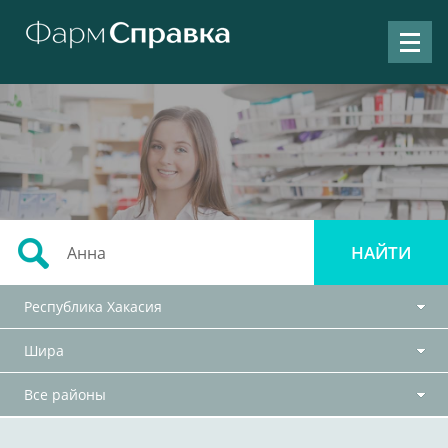
Республика Хакасия
Шира
Все районы