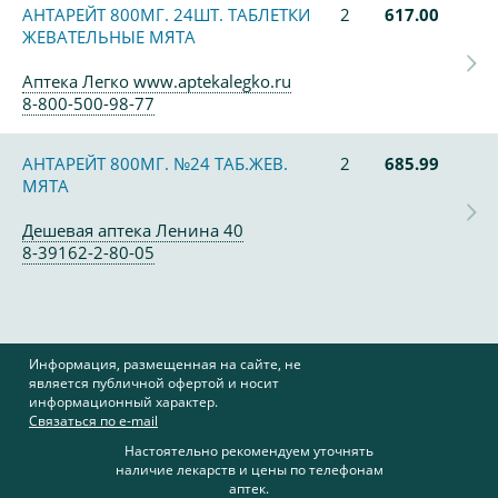
АНТАРЕЙТ 800МГ. 24ШТ. ТАБЛЕТКИ
2
617.00
ЖЕВАТЕЛЬНЫЕ МЯТА
Аптека Легко www.aptekalegko.ru
8-800-500-98-77
АНТАРЕЙТ 800МГ. №24 ТАБ.ЖЕВ.
2
685.99
МЯТА
Дешевая аптека Ленина 40
8-39162-2-80-05
Информация, размещенная на сайте, не
является публичной офертой и носит
информационный характер.
Связаться по e-mail
Настоятельно рекомендуем уточнять
наличие лекарств и цены по телефонам
аптек.