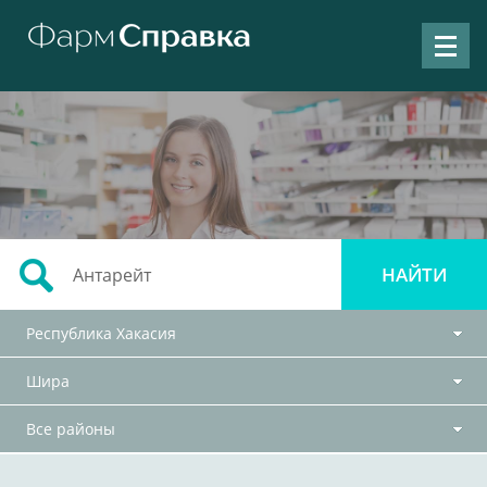
Республика Хакасия
Шира
Все районы