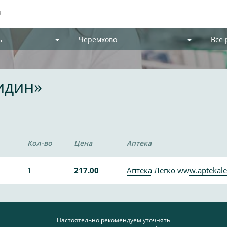
ь
Черемхово
Все
идин»
Кол-во
Цена
Аптека
1
217.00
Аптека Легко www.aptekale
Настоятельно рекомендуем уточнять