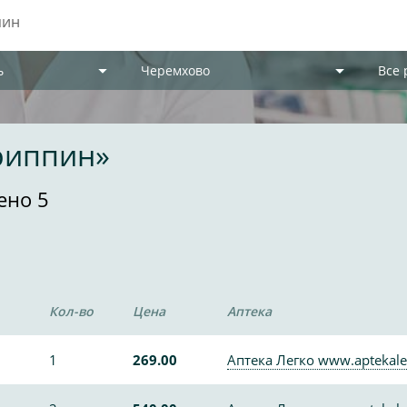
ь
Черемхово
Все
риппин»
ено 5
Кол-во
Цена
Аптека
1
269.00
Аптека Легко www.aptekale