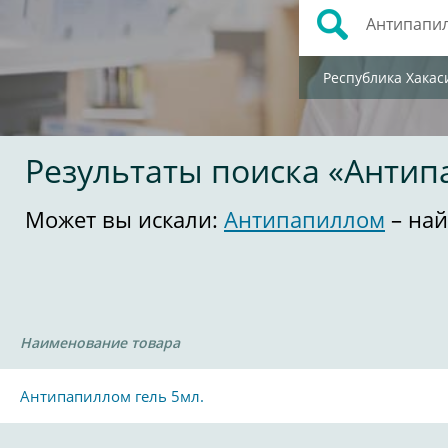
Республика Хакас
Результаты поиска «Анти
Может вы искали:
Антипапиллом
– най
Наименование товара
Антипапиллом гель 5мл.