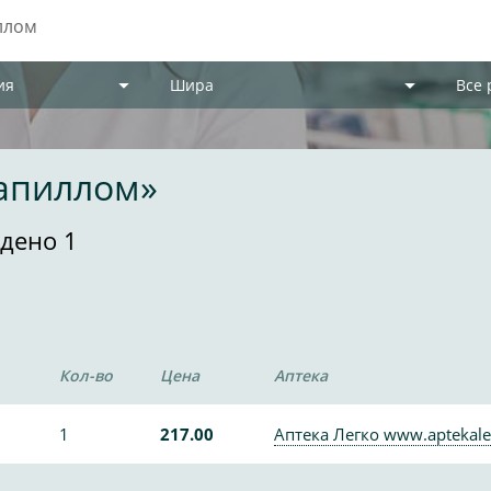
ия
Шира
Все
папиллом»
дено 1
Кол-во
Цена
Аптека
1
217.00
Аптека Легко www.aptekale