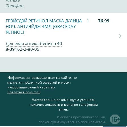
Аптека
Телефон
ГРЭЙСДЭЙ РЕТИНОЛ МАСКА Д/ЛИЦА
1
76.99
НОЧ. АНТИЭЙДЖ 4МЛ [GRACEDAY
RETINOL]
Дешевая аптека Ленина 40
8-39162-2-80-05
Информация, размещенная на сайте, не
является публичной офертой и носит
информационный характер.
Связаться по e-mail
Настоятельно рекомендуем уточнять
наличие лекарств и цены по телефонам
аптек.
Имеются противопоказания,
проконсультируйтесь со специалистом.