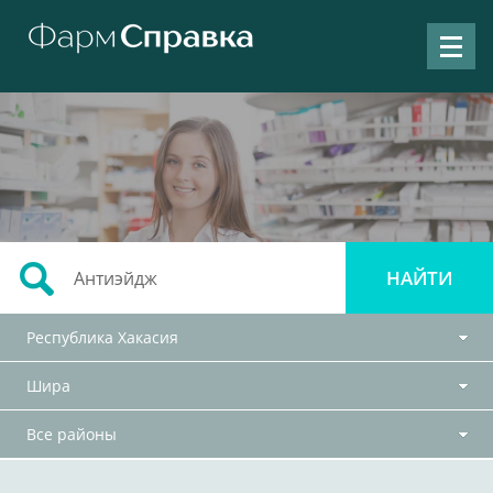
Республика Хакасия
Шира
Все районы