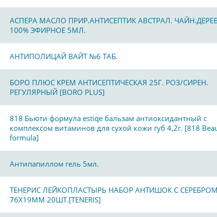
АСПЕРА МАСЛО ПРИР.АНТИСЕПТИК АВСТРАЛ. ЧАЙН.ДЕРЕ
100% ЭФИРНОЕ 5МЛ.
АНТИПОЛИЦАЙ ВАЙТ №6 ТАБ.
БОРО ПЛЮС КРЕМ АНТИСЕПТИЧЕСКАЯ 25Г. РОЗ/СИРЕН.
РЕГУЛЯРНЫЙ [BORO PLUS]
818 Бьюти формула estiqe бальзам антиоксидантный с
комплексом витаминов для сухой кожи губ 4,2г. [818 Bea
formula]
Антипапиллом гель 5мл.
ТЕНЕРИС ЛЕЙКОПЛАСТЫРЬ НАБОР АНТИШОК С СЕРЕБРО
76Х19ММ 20ШТ.[TENERIS]