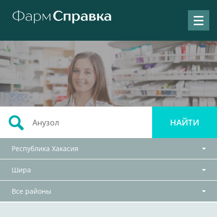
Республика Хакасия
Шира
Все районы