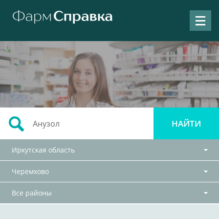
Иркутская область
Черемхово
Все районы