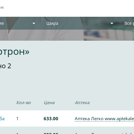
ия
Шира
Все
ртрон»
но 2
Кол-во
Цена
Аптека
ба
1
633.00
Аптека Легко www.aptekale