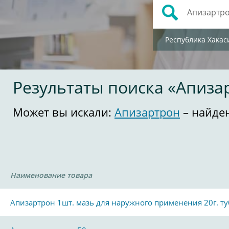
Республика Хакас
Результаты поиска «Апиза
Может вы искали:
Апизартрон
– найде
Наименование товара
Апизартрон 1шт. мазь для наружного применения 20г. ту