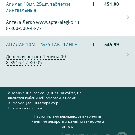
Апилак 10мг. 25шт. таблетки
1
451.00
лингвальные
Аптека Легко www.aptekalegko.ru
8-800-500-98-77
АПИЛАК 10МГ. №25 ТАБ. ЛИНГВ.
1
545.99
Дешевая аптека Ленина 40
8-39162-2-80-05
Информация, размещенная на сайте, не
является публичной офертой и носит
информационный характер.
Связаться по e-mail
Настоятельно рекомендуем уточнять
наличие лекарств и цены по телефонам
аптек.
Имеются противопоказания,