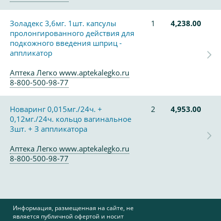
Золадекс 3,6мг. 1шт. капсулы
1
4,238.00
пролонгированного действия для
подкожного введения шприц -
аппликатор
Аптека Легко www.aptekalegko.ru
8-800-500-98-77
Новаринг 0,015мг./24ч. +
2
4,953.00
0,12мг./24ч. кольцо вагинальное
3шт. + З аппликатора
Аптека Легко www.aptekalegko.ru
8-800-500-98-77
Информация, размещенная на сайте, не
является публичной офертой и носит