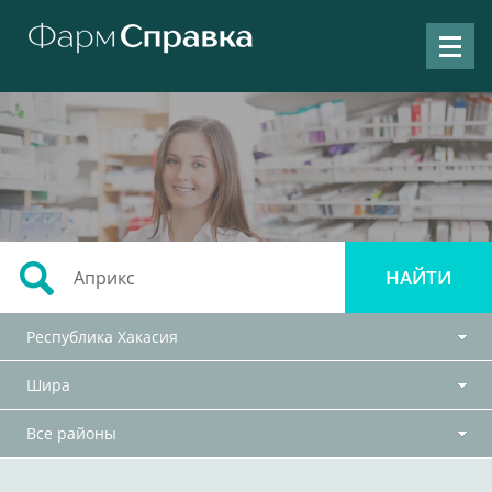
Республика Хакасия
Шира
Все районы