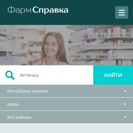
Республика Хакасия
Шира
Все районы