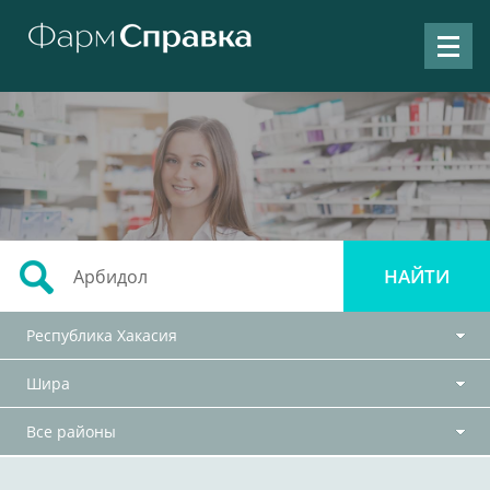
Республика Хакасия
Шира
Все районы