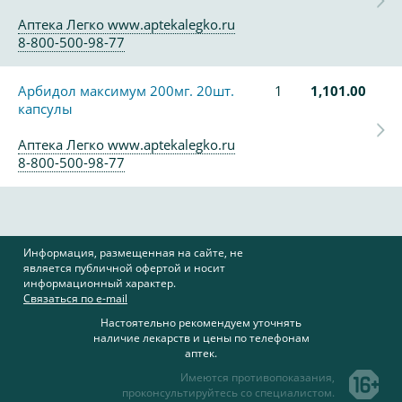
Аптека Легко www.aptekalegko.ru
8-800-500-98-77
Арбидол максимум 200мг. 20шт.
1
1,101.00
капсулы
Аптека Легко www.aptekalegko.ru
8-800-500-98-77
Информация, размещенная на сайте, не
является публичной офертой и носит
информационный характер.
Связаться по e-mail
Настоятельно рекомендуем уточнять
наличие лекарств и цены по телефонам
аптек.
Имеются противопоказания,
проконсультируйтесь со специалистом.