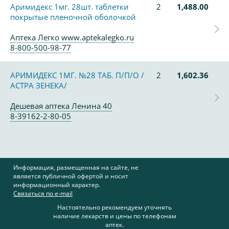
Аримидекс 1мг. 28шт. таблетки
2
1,488.00
покрытые пленочной оболочкой
Аптека Легко www.aptekalegko.ru
8-800-500-98-77
АРИМИДЕКС 1МГ. №28 ТАБ. П/П/О /
2
1,602.36
АСТРА ЗЕНЕКА/
Дешевая аптека Ленина 40
8-39162-2-80-05
Информация, размещенная на сайте, не
является публичной офертой и носит
информационный характер.
Связаться по e-mail
Настоятельно рекомендуем уточнять
наличие лекарств и цены по телефонам
аптек.