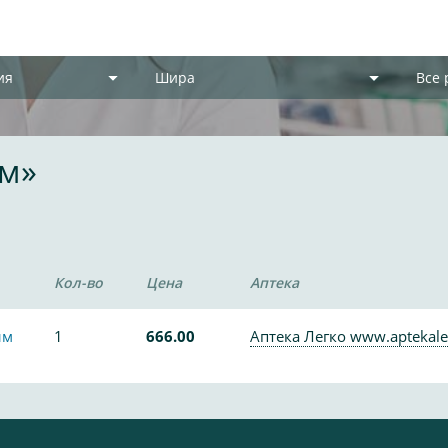
ия
Шира
Все
ам»
Кол-во
Цена
Аптека
ым
1
666.00
Аптека Легко www.aptekale