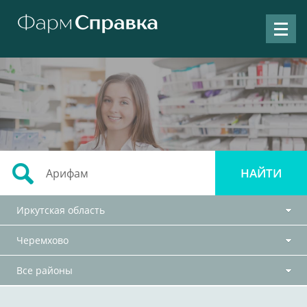
Иркутская область
Черемхово
Все районы