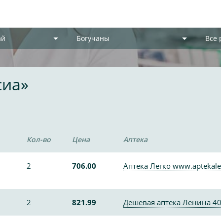
ай
Богучаны
Все
сиа»
Кол-во
Цена
Аптека
2
706.00
Аптека Легко www.aptekale
2
821.99
Дешевая аптека Ленина 4