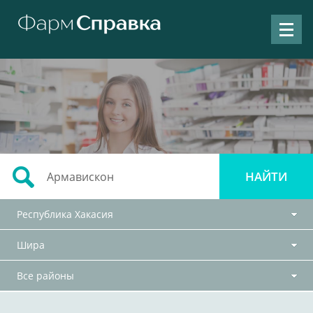
Республика Хакасия
Шира
Все районы