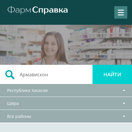
Республика Хакасия
Шира
Все районы