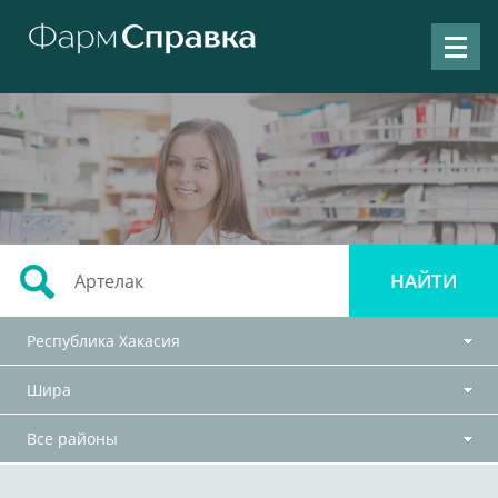
Республика Хакасия
Шира
Все районы